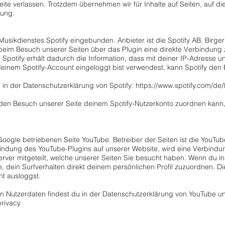
ite verlassen. Trotzdem übernehmen wir für Inhalte auf Seiten, auf di
tung.
Musikdienstes Spotify eingebunden. Anbieter ist die Spotify AB, Birger
eim Besuch unserer Seiten über das Plugin eine direkte Verbindung
. Spotify erhält dadurch die Information, dass mit deiner IP-Adresse 
deinem Spotify-Account eingeloggt bist verwendest, kann Spotify den
u in der Datenschutzerklärung von Spotify:
https://www.spotify.com/de/l
den Besuch unserer Seite deinem Spotify-Nutzerkonto zuordnen kann,
Google betriebenen Seite YouTube. Betreiber der Seiten ist die YouTub
indung des YouTube-Plugins auf unserer Website, wird eine Verbind
erver mitgeteilt, welche unserer Seiten Sie besucht haben. Wenn du 
, dein Surfverhalten direkt deinem persönlichen Profil zuzuordnen. D
t ausloggst.
 Nutzerdaten findest du in der Datenschutzerklärung von YouTube un
privacy